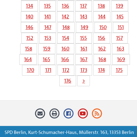
134
135
136
137
138
139
140
141
142
143
144
145
146
147
148
149
150
151
152
153
154
155
156
157
158
159
160
161
162
163
164
165
166
167
168
169
170
171
172
173
174
175
176
>
SPD Berlin, Kurt-Schumacher-Haus, Müllerstr. 163, 13353 Berlin