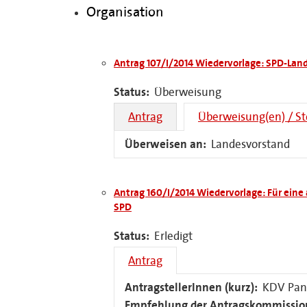
Organisation
Antrag 107/I/2014 Wiedervorlage: SPD-Lan
Status:
Überweisung
Antrag
Überweisung(en) / S
Überweisen an:
Landesvorstand
Antrag 160/I/2014 Wiedervorlage: Für eine
SPD
Status:
Erledigt
Antrag
AntragstellerInnen (kurz):
KDV Pa
Empfehlung der Antragskommissio