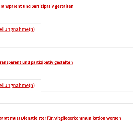
ransparent und partizipativ gestalten
tellungnahme(n)
ransparent und partizipativ gestalten
tellungnahme(n)
pparat muss Dienstleister für Mitgliederkommunikation werden