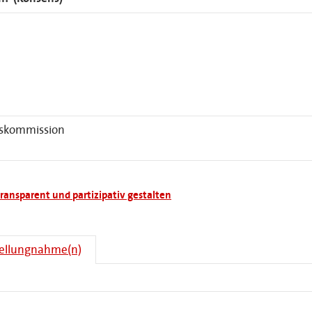
gskommission
ransparent und partizipativ gestalten
tellungnahme(n)