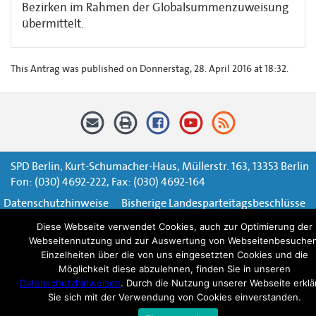
Bezirken im Rahmen der Globalsummenzuweisung
übermittelt.
This Antrag was published on Donnerstag, 28. April 2016 at 18:32.
SPD Berlin, Kurt-Schumacher-Haus, Müllerstr. 163, 13353 Berlin
Fon: (030) 4692-222, Fax: (030) 4692-164
Datenschutzhinweise
Bisherige Landesparteitagsbeschlüsse
Diese Webseite verwendet Cookies, auch zur Optimierung der
Impressum
Kontaktformular
Webseitennutzung und zur Auswertung von Webseitenbesuchen
Einzelheiten über die von uns eingesetzten Cookies und die
Möglichkeit diese abzulehnen, finden Sie in unseren
Datenschutzhinweisen
. Durch die Nutzung unserer Webseite erklä
Sie sich mit der Verwendung von Cookies einverstanden.