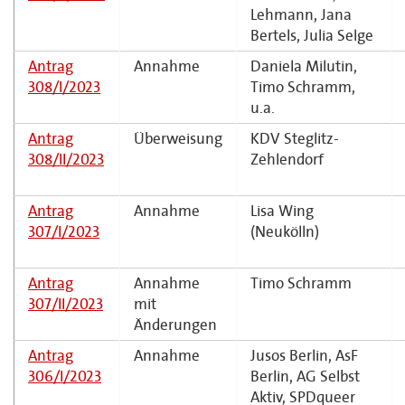
Lehmann, Jana
Bertels, Julia Selge
Antrag
Annahme
Daniela Milutin,
308/I/2023
Timo Schramm,
u.a.
Antrag
Überweisung
KDV Steglitz-
308/II/2023
Zehlendorf
Antrag
Annahme
Lisa Wing
307/I/2023
(Neukölln)
Antrag
Annahme
Timo Schramm
307/II/2023
mit
Änderungen
Antrag
Annahme
Jusos Berlin, AsF
306/I/2023
Berlin, AG Selbst
Aktiv, SPDqueer