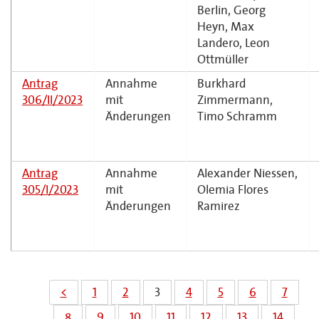
Berlin, Georg
Heyn, Max
Landero, Leon
Ottmüller
Antrag
Annahme
Burkhard
306/II/2023
mit
Zimmermann,
Änderungen
Timo Schramm
Antrag
Annahme
Alexander Niessen,
305/I/2023
mit
Olemia Flores
Änderungen
Ramirez
<
1
2
3
4
5
6
7
8
9
10
11
12
13
14