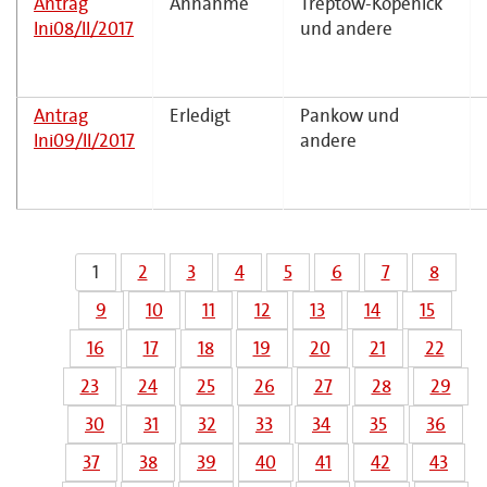
Antrag
Annahme
Treptow-Köpenick
Ini08/II/2017
und andere
Antrag
Erledigt
Pankow und
Ini09/II/2017
andere
1
2
3
4
5
6
7
8
9
10
11
12
13
14
15
16
17
18
19
20
21
22
23
24
25
26
27
28
29
30
31
32
33
34
35
36
37
38
39
40
41
42
43