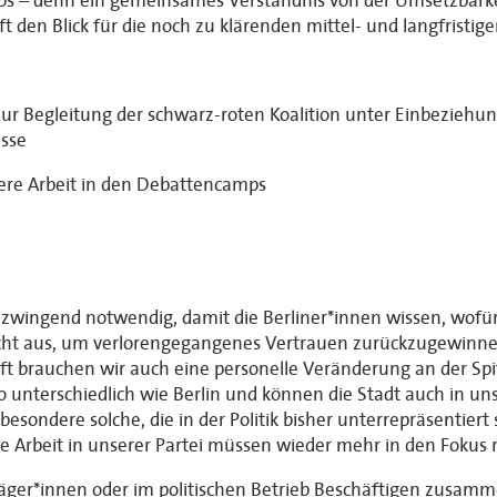
ps – denn ein gemeinsames Verständnis von der Umsetzbarkei
den Blick für die noch zu klärenden mittel- und langfristige
 Begleitung der schwarz-roten Koalition unter Einbeziehung 
sse
tere Arbeit in den Debattencamps
 zwingend notwendig, damit die Berliner*innen wissen, wofür
r nicht aus, um verlorengegangenes Vertrauen zurückzugewi
t brauchen wir auch eine personelle Veränderung an der Spitz
 so unterschiedlich wie Berlin und können die Stadt auch in 
sondere solche, die in der Politik bisher unterrepräsentiert s
e Arbeit in unserer Partei müssen wieder mehr in den Fokus 
ger*innen oder im politischen Betrieb Beschäftigen zusammen