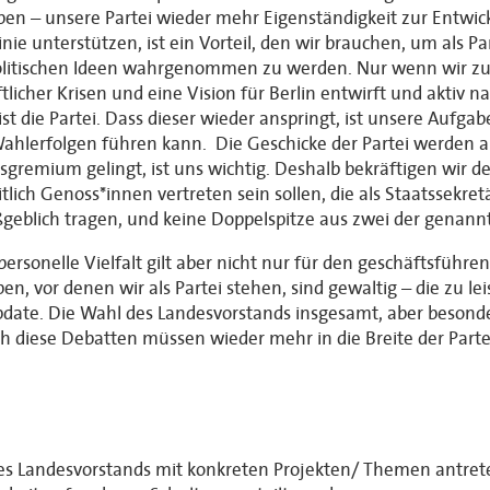
ieben – unsere Partei wieder mehr Eigenständigkeit zur Entw
ie unterstützen, ist ein Vorteil, den wir brauchen, um als P
politischen Ideen wahrgenommen zu werden. Nur wenn wir zul
tlicher Krisen und eine Vision für Berlin entwirft und aktiv n
st die Partei. Dass dieser wieder anspringt, ist unsere Aufga
hlerfolgen führen kann. Die Geschicke der Partei werden 
gsgremium gelingt, ist uns wichtig. Deshalb bekräftigen wir
lich Genoss*innen vertreten sein sollen, die als Staatssekre
geblich tragen, und keine Doppelspitze aus zwei der genannt
ersonelle Vielfalt gilt aber nicht nur für den geschäftsführ
en, vor denen wir als Partei stehen, sind gewaltig – die zu l
date. Die Wahl des Landesvorstands insgesamt, aber besond
h diese Debatten müssen wieder mehr in die Breite der Part
des Landesvorstands mit konkreten Projekten/ Themen antret