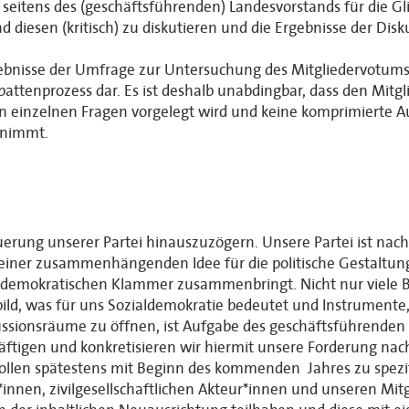
seitens des (geschäftsführenden) Landesvorstands für die G
iesen (kritisch) zu diskutieren und die Ergebnisse der Disk
ebnisse der Umfrage zur Untersuchung des Mitgliedervotums.
ttenprozess dar. Es ist deshalb unabdingbar, dass den Mitgl
einzelnen Fragen vorgelegt wird und keine komprimierte Au
gnimmt.
euerung unserer Partei hinauszuzögern. Unsere Partei ist nach 
 einer zusammenhängenden Idee für die politische Gestaltung u
zialdemokratischen Klammer zusammenbringt. Nicht nur viele 
bild, was für uns Sozialdemokratie bedeutet und Instrumente, 
ussionsräume zu öffnen, ist Aufgabe des geschäftsführenden 
räftigen und konkretisieren wir hiermit unsere Forderung n
ollen spätestens mit Beginn des kommenden Jahres zu spezi
nnen, zivilgesellschaftlichen Akteur*innen und unseren Mit