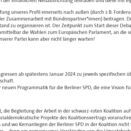
an der inhaltlichen Neuausrichtung teilhaben und diese mit e
fung unseres Profil einerseits nach außen (durch z.B. Forder
er Zusammenarbeit mit Bündnispartner*innen) beitragen. Dies
d zu organisieren ist. Der Zeitpunkt zum Start dieser Deba
nmittelbar die Wahlen zum Europäischen Parlament, an die 
serer Partei kann aber nicht länger warten!
ressen ab spätestens Januar 2024 zu jeweils spezifischen 
schaft.
 neuen Programmatik für die Berliner SPD, die eine Vision für
die Begleitung der Arbeit in der schwarz-roten Koalition auf 
zialdemokratische Projekte des Koalitionsvertrags voranschrei
und wo Kernanliegen der Berliner SPD in der Koalition nicht