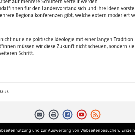
Arbeit auf mehrere Schultern verteilt werden.
didat*innen für den Landesvorstand sich und ihre Ideen vorst
mehrere Regionalkonferenzen gibt, welche extern moderiert 
nicht nur eine politische Ideologie mit einer langen Tradition
t*innen müssen wir diese Zukunft nicht scheuen, sondern sie 
iteren Schritt.
2:57.
ebseitennutzung und zur Auswertung von Webseitenbesuchen. Einzelhei
353 Berlin