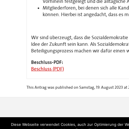
Vorhinein festgelegt und die alltägliche 
Mitgliederforen, bei denen sich alle Kan
können. Hierbei ist angedacht, dass es 
Wir sind überzeugt, dass die Sozialdemokratie 
Idee der Zukunft sein kann. Als Sozialdemokra
Beteiligungsprozess machen wir dafür einen we
Beschluss-PDF:
Beschluss (PDF)
This Antrag was published on Samstag, 19. August 2023 at 2
Diese Webseite verwendet Cookies, auch zur Optimierung der W
SPD Berlin, Kurt-Schumacher-Haus, Müllerstr. 163, 13