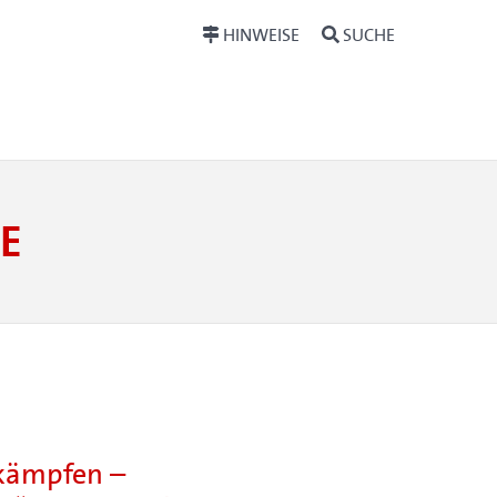
HINWEISE
SUCHE
E
ekämpfen –