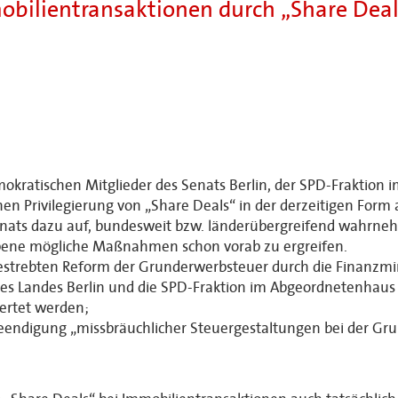
bilientransaktionen durch „Share Dea
mokratischen Mitglieder des Senats Berlin, der SPD-Fraktio
en Privilegierung von „Share Deals“ in der derzeitigen For
Senats dazu auf, bundesweit bzw. länderübergreifend wahrne
ebene mögliche Maßnahmen schon vorab zu ergreifen.
estrebten Reform der Grunderwerbsteuer durch die Finanzm
des Landes Berlin und die SPD-Fraktion im Abgeordnetenhaus
wertet werden;
 Beendigung „missbräuchlicher Steuergestaltungen bei der Gr