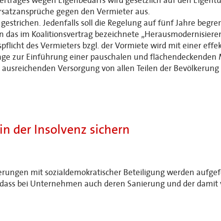
ertrages wegen Eigenbedarfs wird gesetzlich auf den Eigentü
ersatzansprüche gegen den Vermieter aus.
estrichen. Jedenfalls soll die Regelung auf fünf Jahre begr
n das im Koalitionsvertrag bezeichnete „Herausmodernisiere
pflicht des Vermieters bzgl. der Vormiete wird mit einer effe
lage zur Einführung einer pauschalen und flächendeckenden
ausreichenden Versorgung von allen Teilen der Bevölkerun
in der Insolvenz sichern
rungen mit sozialdemokratischer Beteiligung werden aufgefor
, dass bei Unternehmen auch deren Sanierung und der damit 