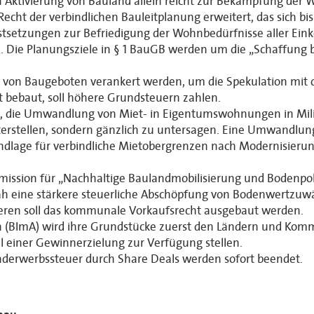
Aktivierung von Bauland allein reicht zur Bekämpfung der 
echt der verbindlichen Bauleitplanung erweitert, das sich b
 Festsetzungen zur Befriedigung der Wohnbedürfnisse aller
Die Planungsziele in § 1 BauGB werden um die „Schaffung b
ss von Baugeboten verankert werden, um die Spekulation mit
 bebaut, soll höhere Grundsteuern zahlen.
 die Umwandlung von Miet- in Eigentumswohnungen in Milie
stellen, sondern gänzlich zu untersagen. Eine Umwandlung
undlage für verbindliche Mietobergrenzen nach Modernisieru
mission für „Nachhaltige Baulandmobilisierung und Bodenpol
tnah eine stärkere steuerliche Abschöpfung von Bodenwertz
ren soll das kommunale Vorkaufsrecht ausgebaut werden.
n (BImA) wird ihre Grundstücke zuerst den Ländern und Ko
einer Gewinnerzielung zur Verfügung stellen.
nderwerbssteuer durch Share Deals werden sofort beendet.