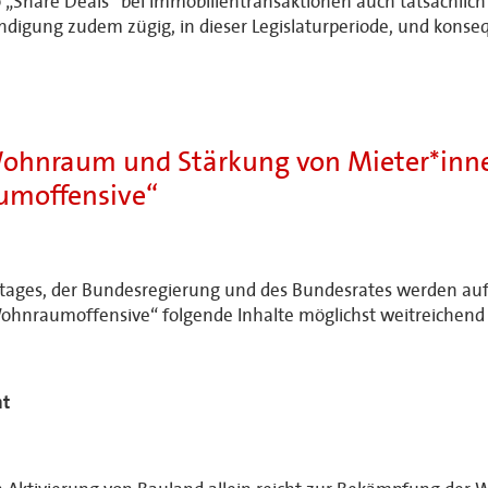
so „Share Deals“ bei Immobilientransaktionen auch tatsächlich
digung zudem zügig, in dieser Legislaturperiode, und konse
Wohnraum und Stärkung von Mieter*inn
umoffensive“
stages, der Bundesregierung und des Bundesrates werden auf
Wohnraumoffensive“ folgende Inhalte möglichst weitreichen
ht