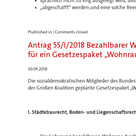
sprachlich nicht zu eng ausgelegt wird, al
„abgeschafft“ werden;und eine solche Been
Plublished in |
Comments closed
Antrag 55/I/2018 Bezahlbarer 
für ein Gesetzespaket „Wohnra
30.04.2018
Die sozialdemokratischen Mitglieder des Bunde
der Großen Koalition geplante Gesetzespaket „
I. Städtebaurecht, Boden- und Liegenschaftsrec