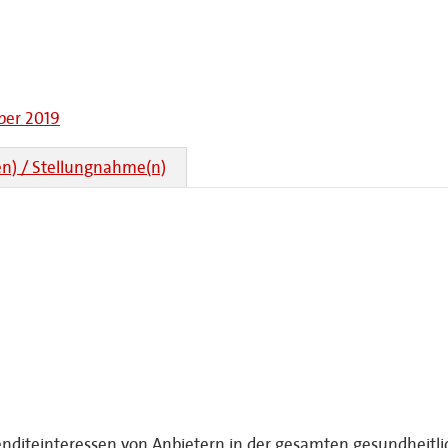
ber 2019
n) / Stellungnahme(n)
enditeinteressen von Anbietern in der gesamten gesundheitl