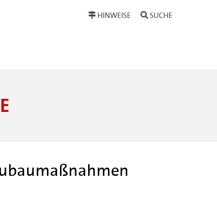
HINWEISE
SUCHE
E
. Neubaumaßnahmen