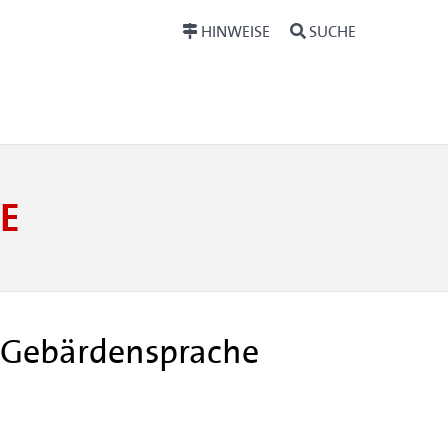
HINWEISE
SUCHE
E
r Gebärdensprache