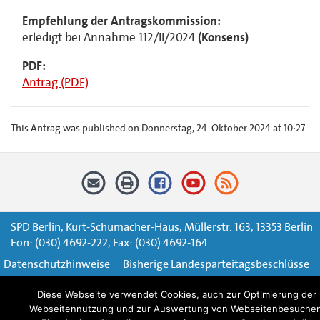
Empfehlung der Antragskommission:
erledigt bei Annahme 112/II/2024
(Konsens)
PDF:
Antrag (PDF)
This Antrag was published on Donnerstag, 24. Oktober 2024 at 10:27.
SPD Berlin, Kurt-Schumacher-Haus, Müllerstr. 163, 13353 Berlin
Fon: (030) 4692-222, Fax: (030) 4692-164
Datenschutzhinweise
Bisherige Landesparteitagsbeschlüsse
Impressum
Kontaktformular
Diese Webseite verwendet Cookies, auch zur Optimierung der
Webseitennutzung und zur Auswertung von Webseitenbesuchen