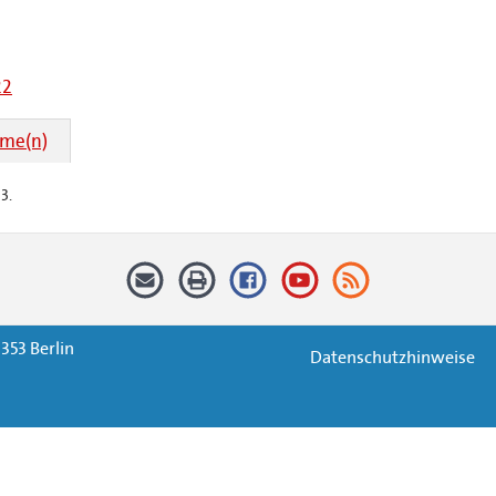
22
hme(n)
3.
353 Berlin
Datenschutzhinweise