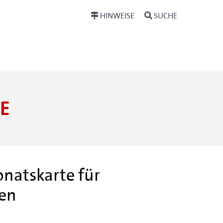
HINWEISE
SUCHE
E
natskarte für
sen