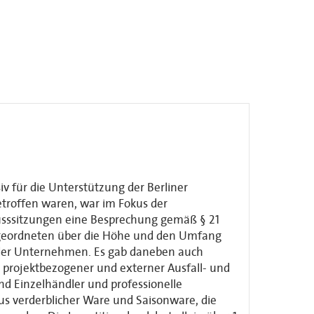
v für die Unterstützung der Berliner
etroffen waren, war im Fokus der
usssitzungen
eine
Besprechung gemäß § 21
geordneten
über die Höhe und den Umfang
 der Unternehmen
.
Es gab
daneben auch
g
projektbezogene
r
und externe
r
Ausfall- und
nd Einzelhändler und professionelle
aus verderblicher Ware und Saisonware, die