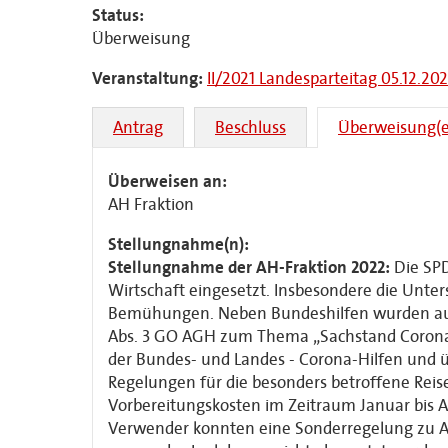
Status:
Überweisung
Veranstaltung:
II/2021 Landesparteitag 05.12.202
Antrag
Beschluss
Überweisung(e
Überweisen an:
AH Fraktion
Stellungnahme(n):
Stellungnahme der AH-Fraktion 2022:
Die SPD
Wirtschaft eingesetzt. Insbesondere die Unte
Bemühungen. Neben Bundeshilfen wurden auc
Abs. 3 GO
AGH
zum Thema „
Sachstand Corona
der
Bundes- und Landes -
Corona-Hilfen und
Regelungen für
die
besonders betroffene
Reis
Vorbereitungskosten im Zeitraum Januar bis 
Verwender
konnten eine
Sonderregelung zu 