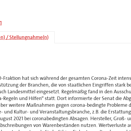
1
n) / Stellungnahme(n)
-Fraktion hat sich während der gesamten Corona-Zeit intensi
rstützung der Branchen, die von
staatlichen Eingriffen
stark b
h Landesmittel eingesetzt.
R
egelmäßig
fand
in
den
Aussch
-Regeln und Hilfen
“ statt.
Dort informierte der
Senat
die Ab
 über weitere Maßnahmen
gegen
corona-bedingte Probleme
e- und Kultur- und Veranstaltungsbranche, z.B.
die
Erstattun
August 2021 bei coronabedingten Absagen
.
Hersteller, Groß- u
Abschreibungen von Warenbeständen
nutzen
. Wertverluste 