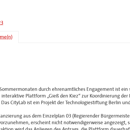
23
hme(n)
ommermonaten durch ehrenamtliches Engagement ist ein sin
nteraktive Plattform „Gieß den Kiez“ zur Koordinierung der
 Das CityLab ist ein Projekt der Technologiestiftung Berlin un
inanzierung aus dem Einzelplan 03 (Regierender Bürgermeister
vorzunehmen, erscheint nicht notwendigerweise angezeigt, s
raktion wird das Anliegen des Antrags, die Plattform dauerhaf