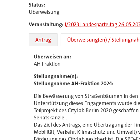
Status:
Überweisung
Veranstaltung:
I/2023 Landesparteitag 26.05.20
Antrag
Überweisung(en) / Stellungna
Überweisen an:
AH Fraktion
Stellungnahme(n):
Stellungnahme AH-Fraktion 2024:
Die Bewässerung von Straßenbäumen in den S
Unterstützung dieses Engagements wurde die i
Teilprojekt des CityLab Berlin 2020 geschaffen.
Senatskanzlei.
Das Ziel des Antrags, eine Übertragung der F
Mobilität, Verkehr, Klimaschutz und Umwelt) 
Förderung des CityLab gesichert ist. Die SPD-F