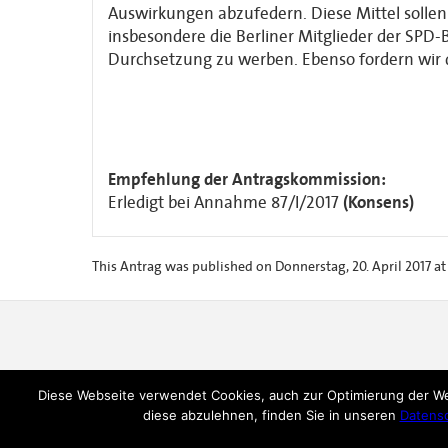
Auswirkungen abzufedern. Diese Mittel sollen
insbesondere die Berliner Mitglieder der SPD-
Durchsetzung zu werben. Ebenso fordern wir di
Empfehlung der Antragskommission:
Erledigt bei Annahme 87/I/2017
(Konsens)
This Antrag was published on Donnerstag, 20. April 2017 at 
Diese Webseite verwendet Cookies, auch zur Optimierung der W
SPD Berlin, Kurt-Schumacher-Haus, Müllerstr. 163, 13
diese abzulehnen, finden Sie in unseren
Datens
Fon: (030) 4692-222, Fax: (030) 4692-164