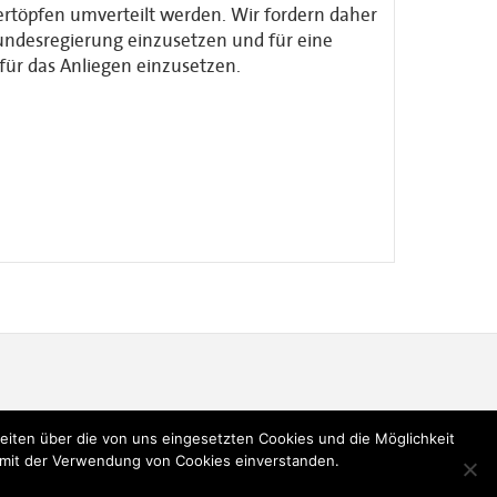
ertöpfen umverteilt werden. Wir fordern daher
Bundesregierung einzusetzen und für eine
für das Anliegen einzusetzen.
ten über die von uns eingesetzten Cookies und die Möglichkeit
Bisherige Landesparteitagsbeschlüsse
Impressum
h mit der Verwendung von Cookies einverstanden.