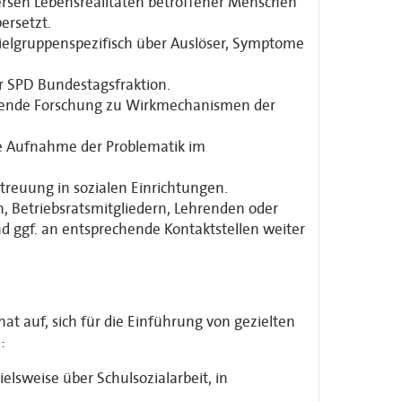
versen Lebensrealitäten betroffener Menschen
ersetzt.
ielgruppenspezifisch über Auslöser, Symptome
er SPD Bundestagsfraktion.
gende Forschung zu Wirkmechanismen der
e Aufnahme der Problematik im
treuung in sozialen Einrichtungen.
 Betriebsratsmitgliedern, Lehrenden oder
d ggf. an entsprechende Kontaktstellen weiter
t auf, sich für die Einführung von gezielten
:
lsweise über Schulsozialarbeit, in