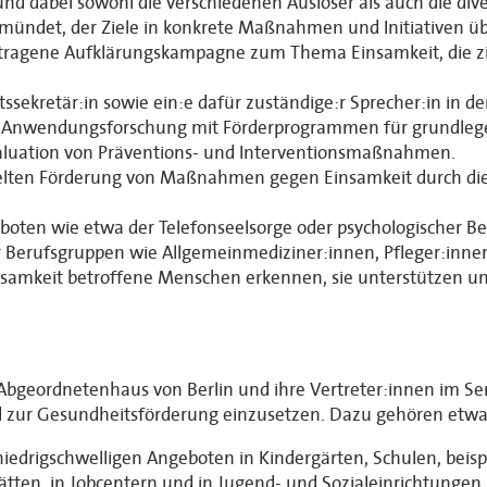
 und dabei sowohl die verschiedenen Auslöser als auch die di
 mündet, der Ziele in konkrete Maßnahmen und Initiativen üb
 getragene Aufklärungskampagne zum Thema Einsamkeit, die z
ssekretär:in sowie ein:e dafür zuständige:r Sprecher:in in d
d Anwendungsforschung mit Förderprogrammen für grundle
valuation von Präventions- und Interventionsmaßnahmen.
zielten Förderung von Maßnahmen gegen Einsamkeit durch di
eboten wie etwa der Telefonseelsorge oder psychologischer Be
Berufsgruppen wie Allgemeinmediziner:innen, Pfleger:innen,
insamkeit betroffene Menschen erkennen, sie unterstützen un
bgeordnetenhaus von Berlin und ihre Vertreter:innen im Sena
d zur Gesundheitsförderung einzusetzen. Dazu gehören etwa
edrigschwelligen Angeboten in Kindergärten, Schulen, beispie
tten, in Jobcentern und in Jugend- und Sozialeinrichtungen.