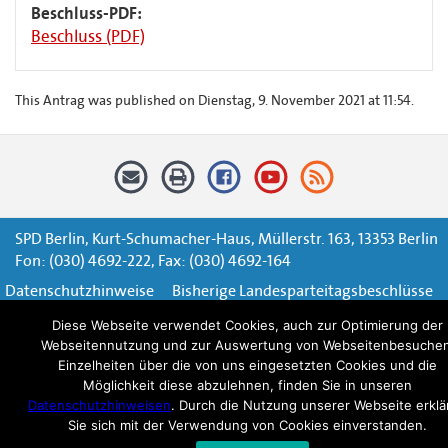
Beschluss-PDF:
Beschluss (PDF)
This Antrag was published on Dienstag, 9. November 2021 at 11:54.
SPD Berlin, Kurt-Schumacher-Haus, Müllerstr. 163, 13353 Berlin
Fon: (030) 4692-222, Fax: (030) 4692-164
Datenschutzhinweise
Bisherige Landesparteitagsbeschlüsse
Diese Webseite verwendet Cookies, auch zur Optimierung der
Impressum
Kontaktformular
Webseitennutzung und zur Auswertung von Webseitenbesuchen
Einzelheiten über die von uns eingesetzten Cookies und die
Möglichkeit diese abzulehnen, finden Sie in unseren
Datenschutzhinweisen
. Durch die Nutzung unserer Webseite erklä
Sie sich mit der Verwendung von Cookies einverstanden.