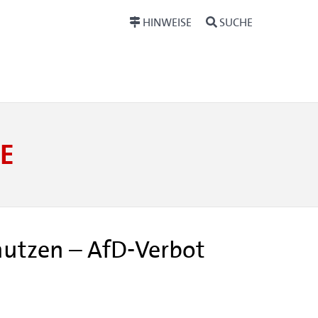
HINWEISE
SUCHE
E
nutzen – AfD-Verbot