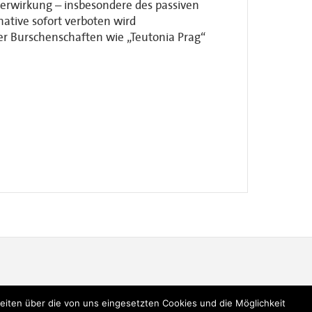
verwirkung – insbesondere des passiven
native sofort verboten wird
ner Burschenschaften wie „Teutonia Prag“
ten über die von uns eingesetzten Cookies und die Möglichkeit