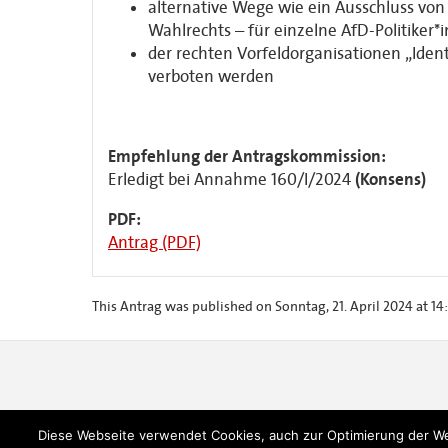
alternative Wege wie ein Ausschluss von
Wahlrechts – für einzelne AfD-Politiker*i
der rechten Vorfeldorganisationen „Ident
verboten werden
Empfehlung der Antragskommission:
Erledigt bei Annahme 160/I/2024
(Konsens)
PDF:
Antrag (PDF)
This Antrag was published on Sonntag, 21. April 2024 at 14:
Diese Webseite verwendet Cookies, auch zur Optimierung der W
SPD Berlin, Kurt-Schumacher-Haus, Müllerstr. 163, 13