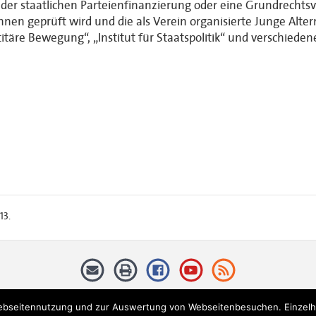
 der staatlichen Parteienfinanzierung oder eine Grundrechts
nnen geprüft wird und die als Verein organisierte Junge Alter
itäre Bewegung“, „Institut für Staatspolitik“ und verschiede
13.
ebseitennutzung und zur Auswertung von Webseitenbesuchen. Einzelhei
353 Berlin