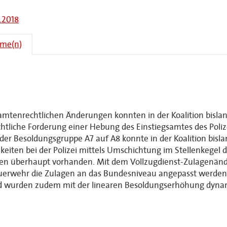
.2018
hme(n)
amtenrechtlichen Änderungen konnten in der Koalition bisl
tliche Forderung einer Hebung des Einstiegsamtes des Poli
 der Besoldungsgruppe A7 auf A8 konnte in der Koalition bisl
ten bei der Polizei mittels Umschichtung im Stellenkegel de
llen überhaupt vorhanden. Mit dem Vollzugdienst-Zulagenä
 Feuerwehr die Zulagen an das Bundesniveau angepasst werde
und wurden zudem mit der linearen Besoldungserhöhung dynam