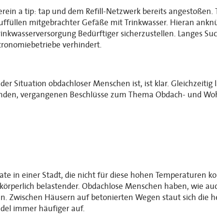
ein a tip: tap und dem Refill-Netzwerk bereits angestoßen.
ffüllen mitgebrachter Gefäße mit Trinkwasser. Hieran anknü
inkwasserversorgung Bedürftiger sicherzustellen. Langes Su
stronomiebetriebe verhindert.
r Situation obdachloser Menschen ist, ist klar. Gleichzeitig lä
enden, vergangenen Beschlüsse zum Thema Obdach- und Wohn
einer Stadt, die nicht für diese hohen Temperaturen konzipie
örperlich belastender. Obdachlose Menschen haben, wie auch 
. Zwischen Häusern auf betonierten Wegen staut sich die hei
del immer häufiger auf.