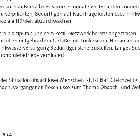
nen auch außerhalb der Sommermonate weiterlaufen können
 verpflichten, Bedürftigen auf Nachfrage kostenloses Trinkwa
m soziale Hürden abzuschwächen.
ein a tip: tap und dem Refill-Netzwerk bereits angestoßen.
ffüllen mitgebrachter Gefäße mit Trinkwasser. Hieran anknü
inkwasserversorgung Bedürftiger sicherzustellen. Langes Su
stronomiebetriebe verhindert.
r Situation obdachloser Menschen ist, ist klar. Gleichzeitig lä
enden, vergangenen Beschlüsse zum Thema Obdach- und Wohn
 14:22.