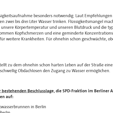
ssigkeitsaufnahme besonders notwendig. Laut Empfehlungen 
 zwei bis drei Liter Wasser trinken. Flüssigkeitsmangel macht
t unsere Körpertemperatur und unseren Blutdruck und die t
kommen Kopfschmerzen und eine geminderte Konzentrationsfä
or für weitere Krankheiten. Für ohnehin schon geschwächte, o
stellt zu dem ohnehin schon harten Leben auf der Straße ein
igschwellig Obdachlosen den Zugang zu Wasser ermöglichen.
r bestehenden Beschlusslag
e, die SPD-Fraktion im Berliner
en auf:
kwasserbrunnen in Berlin
Berlin