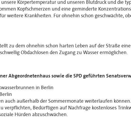
t unsere Körpertemperatur und unseren Blutdruck und die t
kommen Kopfschmerzen und eine geminderte Konzentrationsfä
or für weitere Krankheiten. Für ohnehin schon geschwächte, o
stellt zu dem ohnehin schon harten Leben auf der Straße ein
igschwellig Obdachlosen den Zugang zu Wasser ermöglichen.
rliner Abgeordnetenhaus sowie die SPD geführten Senatsv
kwasserbrunnen in Berlin
Berlin
nen auch außerhalb der Sommermonate weiterlaufen können
 verpflichten, Bedürftigen auf Nachfrage kostenloses Trinkwa
m soziale Hürden abzuschwächen.