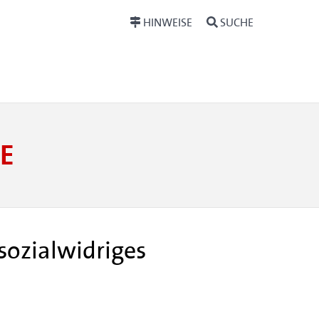
HINWEISE
SUCHE
E
sozialwidriges