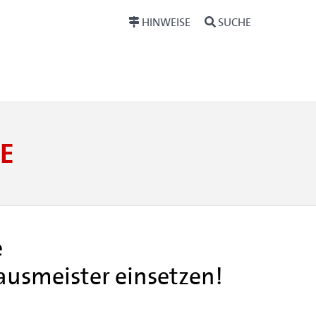
HINWEISE
SUCHE
E
e
usmeister einsetzen!