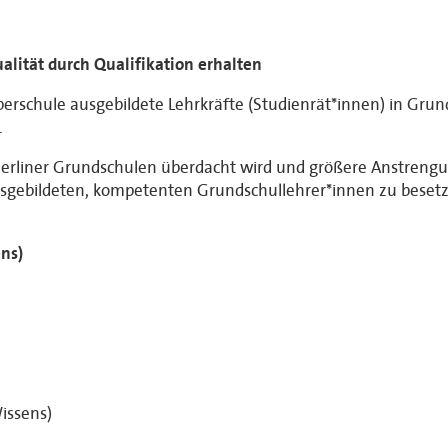
alität durch Qualifikation erhalten
ie Oberschule ausgebildete Lehrkräfte (Studienrät*innen) in G
.
an Berliner Grundschulen überdacht wird und größere Anstre
ausgebildeten, kompetenten Grundschullehrer*innen zu beset
ns)
Wissens)