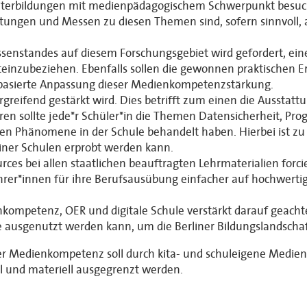
eiterbildungen mit medienpädagogischem Schwerpunkt besuc
ltungen und Messen zu diesen Themen sind, sofern sinnvoll, 
senstandes auf diesem Forschungsgebiet wird gefordert, eine
iteinzubeziehen. Ebenfalls sollen die gewonnen praktischen E
enbasierte Anpassung dieser Medienkompetenzstärkung.
reifend gestärkt wird. Dies betrifft zum einen die Ausstat
en sollte jede*r Schüler*in die Themen Datensicherheit, Pr
hen Phänomene in der Schule behandelt haben. Hierbei ist z
liner Schulen erprobt werden kann.
es bei allen staatlichen beauftragten Lehrmaterialien forcie
hrer*innen für ihre Berufsausübung einfacher auf hochwertig
ompetenz, OER und digitale Schule verstärkt darauf geachtet
se ausgenutzt werden kann, um die Berliner Bildungslandscha
r Medienkompetenz soll durch kita- und schuleigene Medien 
ial und materiell ausgegrenzt werden.