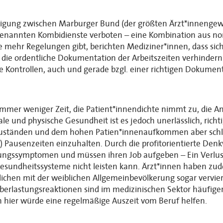
einigung zwischen Marburger Bund (der größten Ärzt*innengew
ogenannten Kombidienste verboten – eine Kombination aus no
e mehr Regelungen gibt, berichten Mediziner*innen, dass sich 
t die ordentliche Dokumentation der Arbeitszeiten verhinde
e Kontrollen, auch und gerade bzgl. einer richtigen Dokument
immer weniger Zeit, die Patient*innendichte nimmt zu, die An
le und physische Gesundheit ist es jedoch unerlässlich, richt
 Zuständen und dem hohen Patien*innenaufkommen aber schli
Pausenzeiten einzuhalten. Durch die profitorientierte Denkw
ngssymptomen und müssen ihren Job aufgeben – Ein Verlust
sundheitssysteme nicht leisten kann. Ärzt*innen haben zude
erglichen mit der weiblichen Allgemeinbevölkerung sogar vervi
rlastungsreaktionen sind im medizinischen Sektor häufiger
hier würde eine regelmäßige Auszeit vom Beruf helfen.