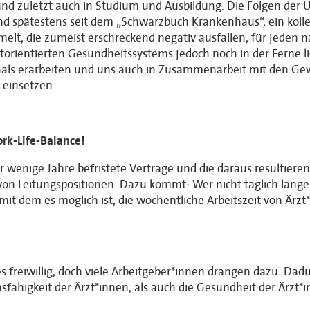
 und zuletzt auch in Studium und Ausbildung. Die Folgen de
d spätestens seit dem „Schwarzbuch Krankenhaus“, ein kolle
t, die zumeist erschreckend negativ ausfallen, für jeden na
itorientierten Gesundheitssystems jedoch noch in der Ferne li
nals erarbeiten und uns auch in Zusammenarbeit mit den Ge
 einsetzen.
rk-Life-Balance!
 wenige Jahre befristete Verträge und die daraus resultieren
von Leitungspositionen. Dazu kommt: Wer nicht täglich länge
mit dem es möglich ist, die wöchentliche Arbeitszeit von Är
ges freiwillig, doch viele Arbeitgeber*innen drängen dazu. Da
fähigkeit der Ärzt*innen, als auch die Gesundheit der Ärzt*in