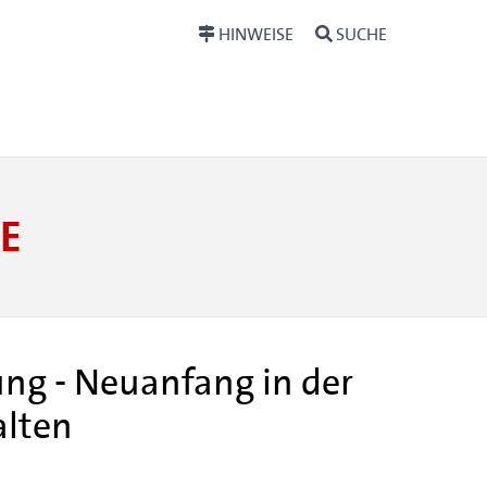
HINWEISE
SUCHE
E
ng - Neuanfang in der
alten