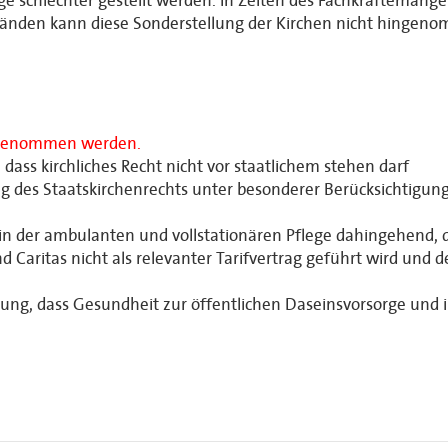
e schlechter gestellt werden. In Zeiten des Fachkräftemange
bänden kann diese Sonderstellung der Kirchen nicht hingen
rgenommen werden.
ass kirchliches Recht nicht vor staatlichem stehen darf
 des Staatskirchenrechts unter besonderer Berücksichtigung
in der ambulanten und vollstationären Pflege dahingehend, d
 Caritas nicht als relevanter Tarifvertrag geführt wird und d
ng, dass Gesundheit zur öffentlichen Daseinsvorsorge und i