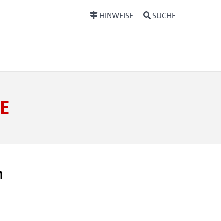
HINWEISE
SUCHE
E
n