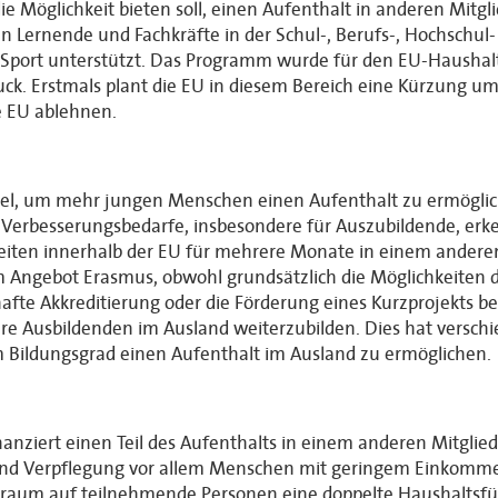
Möglichkeit bieten soll, einen Aufenthalt in anderen Mitgli
 Lernende und Fachkräfte in der Schul-, Berufs-, Hochschu
m Sport unterstützt. Das Programm wurde für den EU-Haushal
ruck. Erstmals plant die EU in diesem Bereich eine Kürzung 
 EU ablehnen.
tel, um mehr jungen Menschen einen Aufenthalt zu ermögli
 Verbesserungsbedarfe, insbesondere für Auszubildende, erke
iten innerhalb der EU für mehrere Monate in einem anderen
vom Angebot Erasmus, obwohl grundsätzlich die Möglichkeiten
te Akkreditierung oder die Förderung eines Kurzprojekts be
hre Ausbildenden im Ausland weiterzubilden. Dies hat vers
ildungsgrad einen Aufenthalt im Ausland zu ermöglichen.
nanziert einen Teil des Aufenthalts in einem anderen Mitgli
 und Verpflegung vor allem Menschen mit geringem Einkomme
itraum auf teilnehmende Personen eine doppelte Haushalts