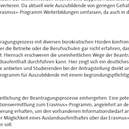
rlieren. Da aktuell viele Auszubildende von geringen Gehäl
s Erasmus+-Programm Weiterbildungen umfassen, da auch in d
tragungsprozess mit diversen bürokratischen Hürden konfronti
er die Betriebe oder die Berufsschulen gar nicht erfahren, das
 Hiernach erschweren die uneinheitlichen Wege der Beantra
saufenthalt durchführen kann. Hier zeigt sich ein deutliches
 anbieten und Studierenden bei der Antragstellung direkt un
rogramm für Auszubildende mit einem begründungspflichtige
heitlichung der Beantragungsprozesse einhergehen. Eine poten
rmationsvermittlung zum Erasmus+-Programm, angelehnt an de
zierung erhalten, um den vorhandenen Informationsbedarf a
r Möglichkeit eines Auslandsaufenthaltes über das Erasmus+
 soll.