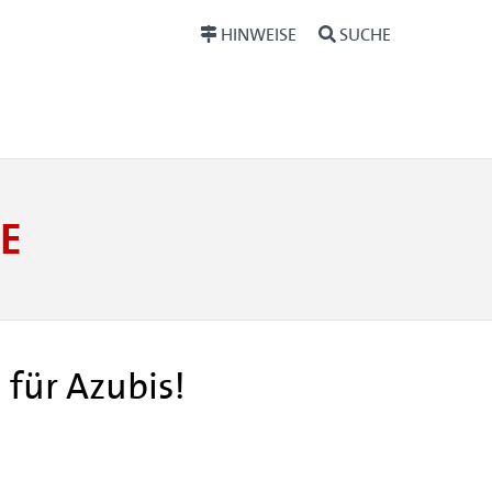
HINWEISE
SUCHE
E
 für Azubis!