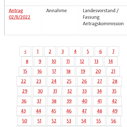
Antrag
Annahme
Landesvorstand /
02/II/2022
Fassung
Antragskommission
<
1
2
3
4
5
6
7
8
9
10
11
12
13
14
15
16
17
18
19
20
21
22
23
24
25
26
27
28
29
30
31
32
33
34
35
36
37
38
39
40
41
42
43
44
45
46
47
48
49
50
51
52
53
54
55
56