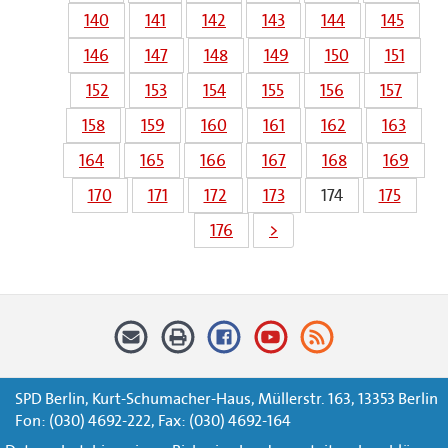
140
141
142
143
144
145
146
147
148
149
150
151
152
153
154
155
156
157
158
159
160
161
162
163
164
165
166
167
168
169
170
171
172
173
174
175
176
>
SPD Berlin, Kurt-Schumacher-Haus, Müllerstr. 163, 13353 Berlin
Fon: (030) 4692-222, Fax: (030) 4692-164