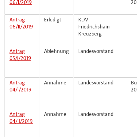
06/I/2019
20
Antrag
Erledigt
KDV
06/II/2019
Friedrichshain-
Kreuzberg
Antrag
Ablehnung
Landesvorstand
05/I/2019
Antrag
Annahme
Landesvorstand
Bu
04/I/2019
20
Antrag
Annahme
Landesvorstand
04/II/2019