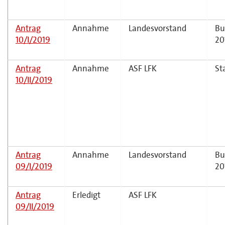
Antrag
Annahme
Landesvorstand
Bu
10/I/2019
20
Antrag
Annahme
ASF LFK
St
10/II/2019
Antrag
Annahme
Landesvorstand
Bu
09/I/2019
20
Antrag
Erledigt
ASF LFK
09/II/2019