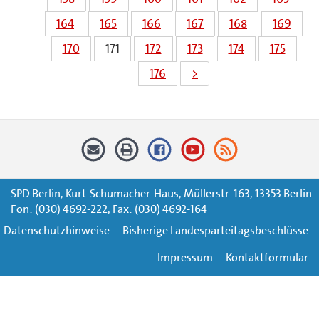
164
165
166
167
168
169
170
171
172
173
174
175
176
>
SPD Berlin, Kurt-Schumacher-Haus, Müllerstr. 163, 13353 Berlin
Fon: (030) 4692-222, Fax: (030) 4692-164
Datenschutzhinweise
Bisherige Landesparteitagsbeschlüsse
Impressum
Kontaktformular